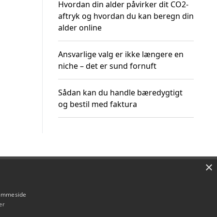
Hvordan din alder påvirker dit CO2-
aftryk og hvordan du kan beregn din
alder online
Ansvarlige valg er ikke længere en
niche – det er sund fornuft
Sådan kan du handle bæredygtigt
og bestil med faktura
×
Om / kontakt
Blog
Betingelser
hjemmeside
er