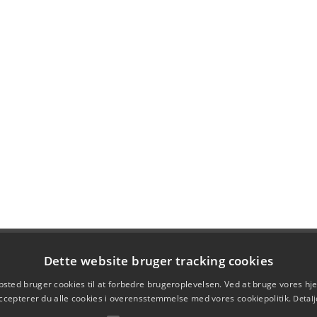
Dette website bruger tracking cookies
sted bruger cookies til at forbedre brugeroplevelsen. Ved at bruge vores 
ccepterer du alle cookies i overensstemmelse med vores cookiepolitik.
Detalj