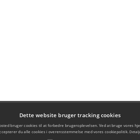
Dette website bruger tracking cookies
sted bruger cookies til at forbedre brugeroplevelsen. Ved at bruge vores 
ccepterer du alle cookies i overensstemmelse med vores cookiepolitik.
Detalj