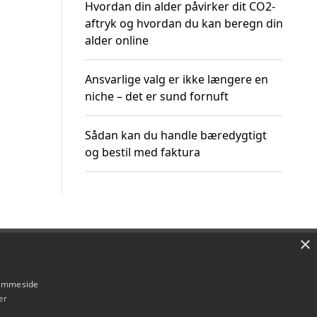
Hvordan din alder påvirker dit CO2-
aftryk og hvordan du kan beregn din
alder online
Ansvarlige valg er ikke længere en
niche – det er sund fornuft
Sådan kan du handle bæredygtigt
og bestil med faktura
×
Om / kontakt
Blog
Betingelser
hjemmeside
er