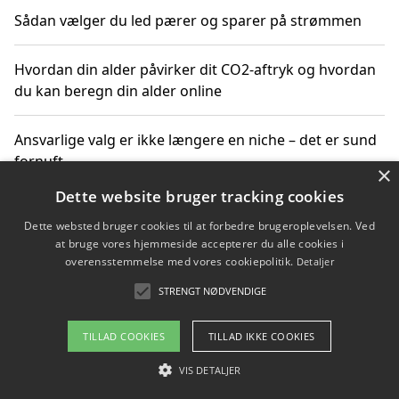
Sådan vælger du led pærer og sparer på strømmen
Hvordan din alder påvirker dit CO2-aftryk og hvordan
du kan beregn din alder online
Ansvarlige valg er ikke længere en niche – det er sund
fornuft
×
Dette website bruger tracking cookies
Sådan kan du handle bæredygtigt og bestil med
Dette websted bruger cookies til at forbedre brugeroplevelsen. Ved
faktura
at bruge vores hjemmeside accepterer du alle cookies i
overensstemmelse med vores cookiepolitik.
Detaljer
STRENGT NØDVENDIGE
Copyright 2026 - Pilanto Aps
TILLAD COOKIES
TILLAD IKKE COOKIES
Om / kontakt
Blog
Betingelser
VIS DETALJER