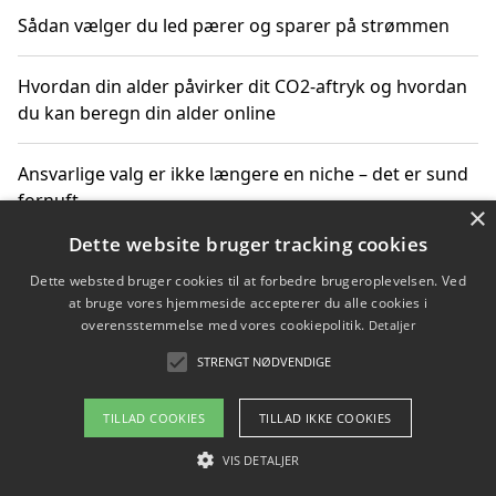
Sådan vælger du led pærer og sparer på strømmen
Hvordan din alder påvirker dit CO2-aftryk og hvordan
du kan beregn din alder online
Ansvarlige valg er ikke længere en niche – det er sund
fornuft
×
Dette website bruger tracking cookies
Sådan kan du handle bæredygtigt og bestil med
Dette websted bruger cookies til at forbedre brugeroplevelsen. Ved
faktura
at bruge vores hjemmeside accepterer du alle cookies i
overensstemmelse med vores cookiepolitik.
Detaljer
STRENGT NØDVENDIGE
Copyright 2026 - Pilanto Aps
TILLAD COOKIES
TILLAD IKKE COOKIES
Om / kontakt
Blog
Betingelser
VIS DETALJER