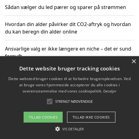
Sådan vælger du led pærer og sparer på strømmen
Hvordan din alder påvirker dit CO2-aftryk og hvordan
du kan beregn din alder online
Ansvarlige valg er ikke længere en niche – det er sund
fornuft
×
Dette website bruger tracking cookies
Sådan kan du handle bæredygtigt og bestil med
Dette websted bruger cookies til at forbedre brugeroplevelsen. Ved
faktura
at bruge vores hjemmeside accepterer du alle cookies i
overensstemmelse med vores cookiepolitik.
Detaljer
STRENGT NØDVENDIGE
Copyright 2026 - Pilanto Aps
TILLAD COOKIES
TILLAD IKKE COOKIES
Om / kontakt
Blog
Betingelser
VIS DETALJER