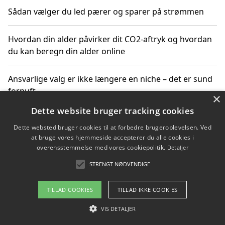
Sådan vælger du led pærer og sparer på strømmen
Hvordan din alder påvirker dit CO2-aftryk og hvordan
du kan beregn din alder online
Ansvarlige valg er ikke længere en niche – det er sund
fornuft
×
Dette website bruger tracking cookies
Sådan kan du handle bæredygtigt og bestil med
Dette websted bruger cookies til at forbedre brugeroplevelsen. Ved
faktura
at bruge vores hjemmeside accepterer du alle cookies i
overensstemmelse med vores cookiepolitik.
Detaljer
STRENGT NØDVENDIGE
Copyright 2026 - Pilanto Aps
TILLAD COOKIES
TILLAD IKKE COOKIES
Om / kontakt
Blog
Betingelser
VIS DETALJER