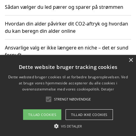
Sådan vælger du led pærer og sparer på strømmen
Hvordan din alder påvirker dit CO2-aftryk og hvordan
du kan beregn din alder online
Ansvarlige valg er ikke længere en niche – det er sund
fornuft
×
Dette website bruger tracking cookies
Sådan kan du handle bæredygtigt og bestil med
Dette websted bruger cookies til at forbedre brugeroplevelsen. Ved
faktura
at bruge vores hjemmeside accepterer du alle cookies i
overensstemmelse med vores cookiepolitik.
Detaljer
STRENGT NØDVENDIGE
Copyright 2026 - Pilanto Aps
TILLAD COOKIES
TILLAD IKKE COOKIES
Om / kontakt
Blog
Betingelser
VIS DETALJER