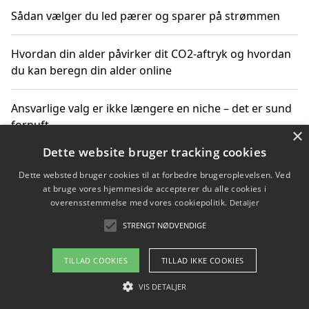
Sådan vælger du led pærer og sparer på strømmen
Hvordan din alder påvirker dit CO2-aftryk og hvordan
du kan beregn din alder online
Ansvarlige valg er ikke længere en niche – det er sund
fornuft
×
Dette website bruger tracking cookies
Sådan kan du handle bæredygtigt og bestil med
Dette websted bruger cookies til at forbedre brugeroplevelsen. Ved
faktura
at bruge vores hjemmeside accepterer du alle cookies i
overensstemmelse med vores cookiepolitik.
Detaljer
STRENGT NØDVENDIGE
Copyright 2026 - Pilanto Aps
TILLAD COOKIES
TILLAD IKKE COOKIES
Om / kontakt
Blog
Betingelser
VIS DETALJER