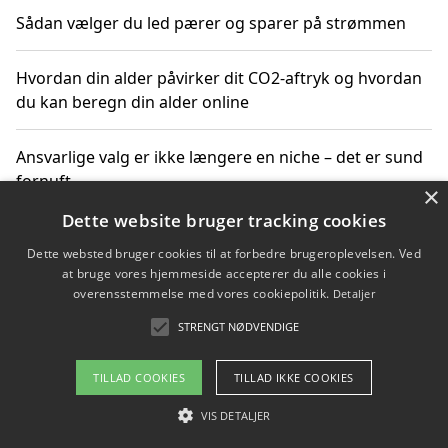
Sådan vælger du led pærer og sparer på strømmen
Hvordan din alder påvirker dit CO2-aftryk og hvordan
du kan beregn din alder online
Ansvarlige valg er ikke længere en niche – det er sund
fornuft
×
Dette website bruger tracking cookies
Sådan kan du handle bæredygtigt og bestil med
Dette websted bruger cookies til at forbedre brugeroplevelsen. Ved
faktura
at bruge vores hjemmeside accepterer du alle cookies i
overensstemmelse med vores cookiepolitik.
Detaljer
STRENGT NØDVENDIGE
Copyright 2026 - Pilanto Aps
TILLAD COOKIES
TILLAD IKKE COOKIES
Om / kontakt
Blog
Betingelser
VIS DETALJER