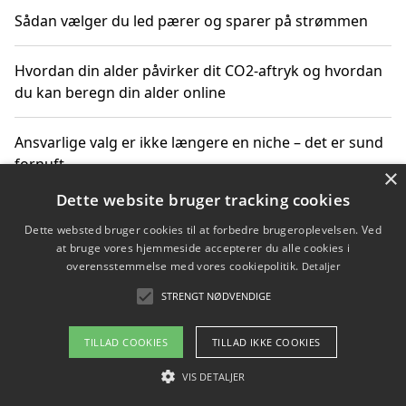
Sådan vælger du led pærer og sparer på strømmen
Hvordan din alder påvirker dit CO2-aftryk og hvordan
du kan beregn din alder online
Ansvarlige valg er ikke længere en niche – det er sund
fornuft
×
Dette website bruger tracking cookies
Sådan kan du handle bæredygtigt og bestil med
Dette websted bruger cookies til at forbedre brugeroplevelsen. Ved
faktura
at bruge vores hjemmeside accepterer du alle cookies i
overensstemmelse med vores cookiepolitik.
Detaljer
STRENGT NØDVENDIGE
Copyright 2026 - Pilanto Aps
TILLAD COOKIES
TILLAD IKKE COOKIES
Om / kontakt
Blog
Betingelser
VIS DETALJER