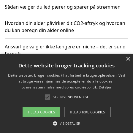
Sådan vælger du led pærer og sparer på strømmen
Hvordan din alder påvirker dit CO2-aftryk og hvordan
du kan beregn din alder online
Ansvarlige valg er ikke længere en niche – det er sund
fornuft
×
Dette website bruger tracking cookies
Sådan kan du handle bæredygtigt og bestil med
Dette websted bruger cookies til at forbedre brugeroplevelsen. Ved
faktura
at bruge vores hjemmeside accepterer du alle cookies i
overensstemmelse med vores cookiepolitik.
Detaljer
STRENGT NØDVENDIGE
Copyright 2026 - Pilanto Aps
TILLAD COOKIES
TILLAD IKKE COOKIES
Om / kontakt
Blog
Betingelser
VIS DETALJER