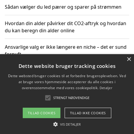
Sådan vælger du led pærer og sparer på strømmen
Hvordan din alder påvirker dit CO2-aftryk og hvordan
du kan beregn din alder online
Ansvarlige valg er ikke længere en niche – det er sund
fornuft
×
Dette website bruger tracking cookies
Sådan kan du handle bæredygtigt og bestil med
Dette websted bruger cookies til at forbedre brugeroplevelsen. Ved
faktura
at bruge vores hjemmeside accepterer du alle cookies i
overensstemmelse med vores cookiepolitik.
Detaljer
STRENGT NØDVENDIGE
Copyright 2026 - Pilanto Aps
TILLAD COOKIES
TILLAD IKKE COOKIES
Om / kontakt
Blog
Betingelser
VIS DETALJER