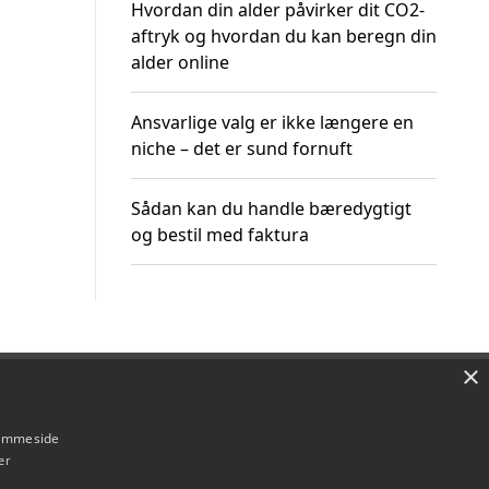
Hvordan din alder påvirker dit CO2-
aftryk og hvordan du kan beregn din
alder online
Ansvarlige valg er ikke længere en
niche – det er sund fornuft
Sådan kan du handle bæredygtigt
og bestil med faktura
×
Om / kontakt
Blog
Betingelser
hjemmeside
er