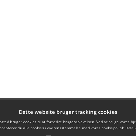
Dette website bruger tracking cookies
sted bruger cookies til at forbedre brugeroplevelsen. Ved at bruge vores 
ccepterer du alle cookies i overensstemmelse med vores cookiepolitik.
Detalj