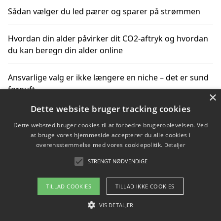
Sådan vælger du led pærer og sparer på strømmen
Hvordan din alder påvirker dit CO2-aftryk og hvordan
du kan beregn din alder online
Ansvarlige valg er ikke længere en niche – det er sund
fornuft
×
Dette website bruger tracking cookies
Sådan kan du handle bæredygtigt og bestil med
Dette websted bruger cookies til at forbedre brugeroplevelsen. Ved
faktura
at bruge vores hjemmeside accepterer du alle cookies i
overensstemmelse med vores cookiepolitik.
Detaljer
STRENGT NØDVENDIGE
Copyright 2026 - Pilanto Aps
TILLAD COOKIES
TILLAD IKKE COOKIES
Om / kontakt
Blog
Betingelser
VIS DETALJER