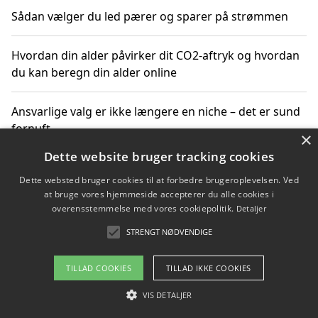
Sådan vælger du led pærer og sparer på strømmen
Hvordan din alder påvirker dit CO2-aftryk og hvordan
du kan beregn din alder online
Ansvarlige valg er ikke længere en niche – det er sund
fornuft
×
Dette website bruger tracking cookies
Sådan kan du handle bæredygtigt og bestil med
Dette websted bruger cookies til at forbedre brugeroplevelsen. Ved
faktura
at bruge vores hjemmeside accepterer du alle cookies i
overensstemmelse med vores cookiepolitik.
Detaljer
STRENGT NØDVENDIGE
Copyright 2026 - Pilanto Aps
TILLAD COOKIES
TILLAD IKKE COOKIES
Om / kontakt
Blog
Betingelser
VIS DETALJER