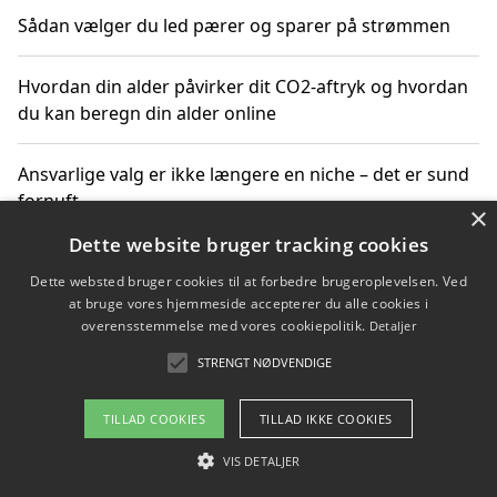
Sådan vælger du led pærer og sparer på strømmen
Hvordan din alder påvirker dit CO2-aftryk og hvordan
du kan beregn din alder online
Ansvarlige valg er ikke længere en niche – det er sund
fornuft
×
Dette website bruger tracking cookies
Sådan kan du handle bæredygtigt og bestil med
Dette websted bruger cookies til at forbedre brugeroplevelsen. Ved
faktura
at bruge vores hjemmeside accepterer du alle cookies i
overensstemmelse med vores cookiepolitik.
Detaljer
STRENGT NØDVENDIGE
Copyright 2026 - Pilanto Aps
TILLAD COOKIES
TILLAD IKKE COOKIES
Om / kontakt
Blog
Betingelser
VIS DETALJER