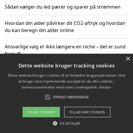
Sådan vælger du led pærer og sparer på strømmen
Hvordan din alder påvirker dit CO2-aftryk og hvordan
du kan beregn din alder online
Ansvarlige valg er ikke længere en niche – det er sund
fornuft
×
Dette website bruger tracking cookies
Sådan kan du handle bæredygtigt og bestil med
Dette websted bruger cookies til at forbedre brugeroplevelsen. Ved
faktura
at bruge vores hjemmeside accepterer du alle cookies i
overensstemmelse med vores cookiepolitik.
Detaljer
STRENGT NØDVENDIGE
Copyright 2026 - Pilanto Aps
TILLAD COOKIES
TILLAD IKKE COOKIES
Om / kontakt
Blog
Betingelser
VIS DETALJER