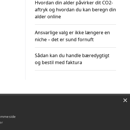
Hvordan din alder påvirker dit CO2-
aftryk og hvordan du kan beregn din
alder online
Ansvarlige valg er ikke længere en
niche – det er sund fornuft
Sådan kan du handle bæredygtigt
og bestil med faktura
×
Om / kontakt
Blog
Betingelser
hjemmeside
er