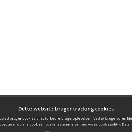
Dette website bruger tracking cookies
sted bruger cookies til at forbedre brugeroplevelsen. Ved at bruge vores 
ccepterer du alle cookies i overensstemmelse med vores cookiepolitik.
Detalj