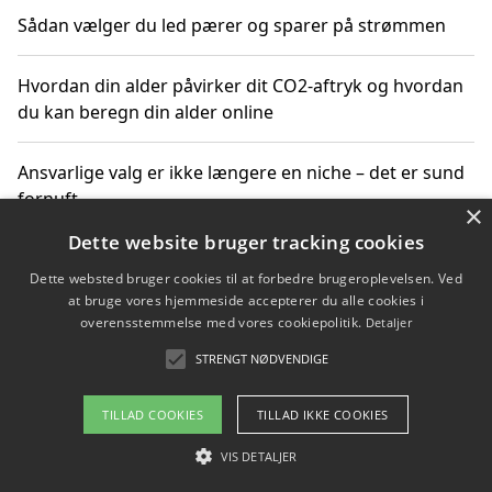
Sådan vælger du led pærer og sparer på strømmen
Hvordan din alder påvirker dit CO2-aftryk og hvordan
du kan beregn din alder online
Ansvarlige valg er ikke længere en niche – det er sund
fornuft
×
Dette website bruger tracking cookies
Sådan kan du handle bæredygtigt og bestil med
Dette websted bruger cookies til at forbedre brugeroplevelsen. Ved
faktura
at bruge vores hjemmeside accepterer du alle cookies i
overensstemmelse med vores cookiepolitik.
Detaljer
STRENGT NØDVENDIGE
Copyright 2026 - Pilanto Aps
TILLAD COOKIES
TILLAD IKKE COOKIES
Om / kontakt
Blog
Betingelser
VIS DETALJER