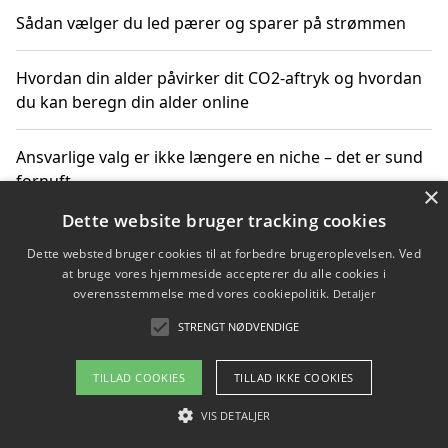
Sådan vælger du led pærer og sparer på strømmen
Hvordan din alder påvirker dit CO2-aftryk og hvordan
du kan beregn din alder online
Ansvarlige valg er ikke længere en niche – det er sund
fornuft
×
Dette website bruger tracking cookies
Sådan kan du handle bæredygtigt og bestil med
Dette websted bruger cookies til at forbedre brugeroplevelsen. Ved
faktura
at bruge vores hjemmeside accepterer du alle cookies i
overensstemmelse med vores cookiepolitik.
Detaljer
STRENGT NØDVENDIGE
Copyright 2026 - Pilanto Aps
TILLAD COOKIES
TILLAD IKKE COOKIES
Om / kontakt
Blog
Betingelser
VIS DETALJER