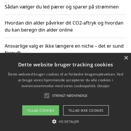
Sådan vælger du led pærer og sparer på strømmen
Hvordan din alder påvirker dit CO2-aftryk og hvordan
du kan beregn din alder online
Ansvarlige valg er ikke længere en niche – det er sund
fornuft
×
Dette website bruger tracking cookies
Sådan kan du handle bæredygtigt og bestil med
Dette websted bruger cookies til at forbedre brugeroplevelsen. Ved
faktura
at bruge vores hjemmeside accepterer du alle cookies i
overensstemmelse med vores cookiepolitik.
Detaljer
STRENGT NØDVENDIGE
Copyright 2026 - Pilanto Aps
TILLAD COOKIES
TILLAD IKKE COOKIES
Om / kontakt
Blog
Betingelser
VIS DETALJER