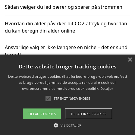
Sådan vælger du led pærer og sparer på strømmen
Hvordan din alder påvirker dit CO2-aftryk og hvordan
du kan beregn din alder online
Ansvarlige valg er ikke længere en niche – det er sund
fornuft
×
Dette website bruger tracking cookies
Sådan kan du handle bæredygtigt og bestil med
Dette websted bruger cookies til at forbedre brugeroplevelsen. Ved
faktura
at bruge vores hjemmeside accepterer du alle cookies i
overensstemmelse med vores cookiepolitik.
Detaljer
STRENGT NØDVENDIGE
Copyright 2026 - Pilanto Aps
TILLAD COOKIES
TILLAD IKKE COOKIES
Om / kontakt
Blog
Betingelser
VIS DETALJER