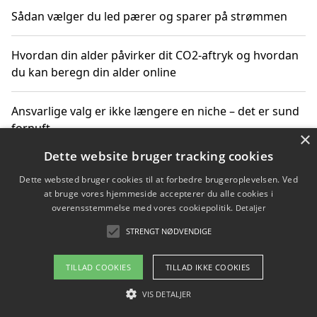
Sådan vælger du led pærer og sparer på strømmen
Hvordan din alder påvirker dit CO2-aftryk og hvordan
du kan beregn din alder online
Ansvarlige valg er ikke længere en niche – det er sund
fornuft
×
Dette website bruger tracking cookies
Sådan kan du handle bæredygtigt og bestil med
Dette websted bruger cookies til at forbedre brugeroplevelsen. Ved
faktura
at bruge vores hjemmeside accepterer du alle cookies i
overensstemmelse med vores cookiepolitik.
Detaljer
STRENGT NØDVENDIGE
Copyright 2026 - Pilanto Aps
TILLAD COOKIES
TILLAD IKKE COOKIES
Om / kontakt
Blog
Betingelser
VIS DETALJER