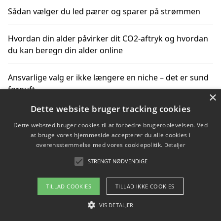
Sådan vælger du led pærer og sparer på strømmen
Hvordan din alder påvirker dit CO2-aftryk og hvordan
du kan beregn din alder online
Ansvarlige valg er ikke længere en niche – det er sund
fornuft
×
Dette website bruger tracking cookies
Sådan kan du handle bæredygtigt og bestil med
Dette websted bruger cookies til at forbedre brugeroplevelsen. Ved
faktura
at bruge vores hjemmeside accepterer du alle cookies i
overensstemmelse med vores cookiepolitik.
Detaljer
STRENGT NØDVENDIGE
Copyright 2026 - Pilanto Aps
TILLAD COOKIES
TILLAD IKKE COOKIES
Om / kontakt
Blog
Betingelser
VIS DETALJER