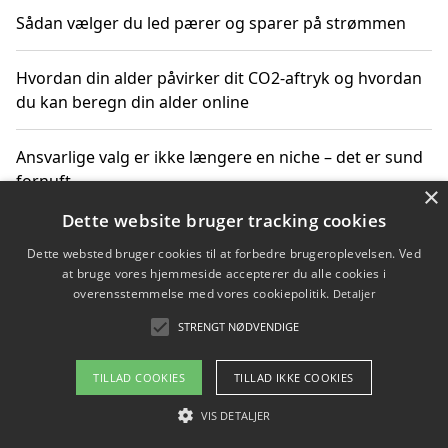
Sådan vælger du led pærer og sparer på strømmen
Hvordan din alder påvirker dit CO2-aftryk og hvordan
du kan beregn din alder online
Ansvarlige valg er ikke længere en niche – det er sund
fornuft
×
Dette website bruger tracking cookies
Sådan kan du handle bæredygtigt og bestil med
Dette websted bruger cookies til at forbedre brugeroplevelsen. Ved
faktura
at bruge vores hjemmeside accepterer du alle cookies i
overensstemmelse med vores cookiepolitik.
Detaljer
STRENGT NØDVENDIGE
Copyright 2026 - Pilanto Aps
TILLAD COOKIES
TILLAD IKKE COOKIES
Om / kontakt
Blog
Betingelser
VIS DETALJER