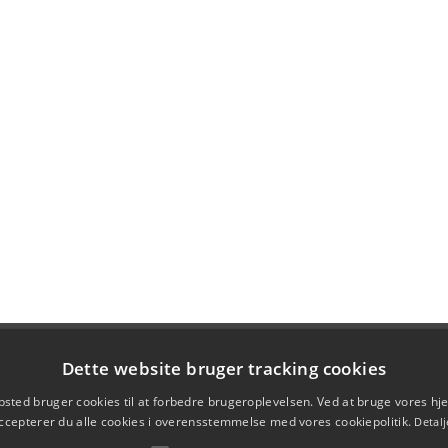
Dette website bruger tracking cookies
sted bruger cookies til at forbedre brugeroplevelsen. Ved at bruge vores 
ccepterer du alle cookies i overensstemmelse med vores cookiepolitik.
Detalj