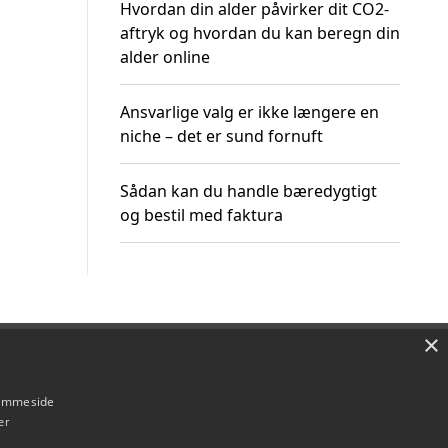
Hvordan din alder påvirker dit CO2-
aftryk og hvordan du kan beregn din
alder online
Ansvarlige valg er ikke længere en
niche – det er sund fornuft
Sådan kan du handle bæredygtigt
og bestil med faktura
×
Om / kontakt
Blog
Betingelser
hjemmeside
er