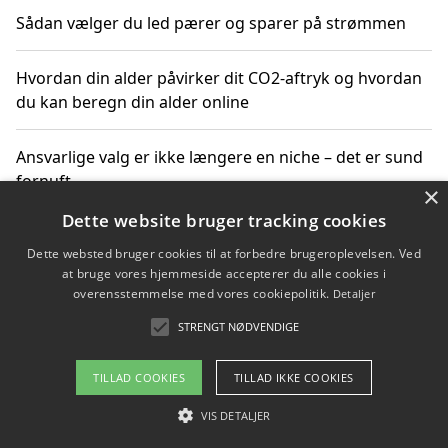
Sådan vælger du led pærer og sparer på strømmen
Hvordan din alder påvirker dit CO2-aftryk og hvordan
du kan beregn din alder online
Ansvarlige valg er ikke længere en niche – det er sund
fornuft
×
Dette website bruger tracking cookies
Sådan kan du handle bæredygtigt og bestil med
Dette websted bruger cookies til at forbedre brugeroplevelsen. Ved
faktura
at bruge vores hjemmeside accepterer du alle cookies i
overensstemmelse med vores cookiepolitik.
Detaljer
STRENGT NØDVENDIGE
Copyright 2026 - Pilanto Aps
TILLAD COOKIES
TILLAD IKKE COOKIES
Om / kontakt
Blog
Betingelser
VIS DETALJER