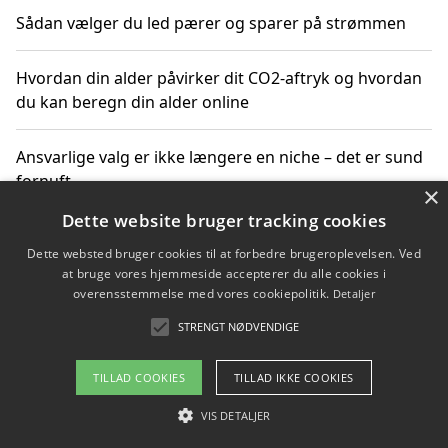
Sådan vælger du led pærer og sparer på strømmen
Hvordan din alder påvirker dit CO2-aftryk og hvordan
du kan beregn din alder online
Ansvarlige valg er ikke længere en niche – det er sund
fornuft
×
Dette website bruger tracking cookies
Sådan kan du handle bæredygtigt og bestil med
Dette websted bruger cookies til at forbedre brugeroplevelsen. Ved
faktura
at bruge vores hjemmeside accepterer du alle cookies i
overensstemmelse med vores cookiepolitik.
Detaljer
STRENGT NØDVENDIGE
Copyright 2026 - Pilanto Aps
TILLAD COOKIES
TILLAD IKKE COOKIES
Om / kontakt
Blog
Betingelser
VIS DETALJER