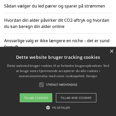
Sådan vælger du led pærer og sparer på strømmen
Hvordan din alder påvirker dit CO2-aftryk og hvordan
du kan beregn din alder online
Ansvarlige valg er ikke længere en niche – det er sund
fornuft
×
Dette website bruger tracking cookies
Sådan kan du handle bæredygtigt og bestil med
Dette websted bruger cookies til at forbedre brugeroplevelsen. Ved
faktura
at bruge vores hjemmeside accepterer du alle cookies i
overensstemmelse med vores cookiepolitik.
Detaljer
STRENGT NØDVENDIGE
Copyright 2026 - Pilanto Aps
TILLAD COOKIES
TILLAD IKKE COOKIES
Om / kontakt
Blog
Betingelser
VIS DETALJER