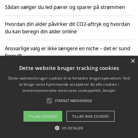
Sådan vælger du led pærer og sparer på strømmen
Hvordan din alder påvirker dit CO2-aftryk og hvordan
du kan beregn din alder online
Ansvarlige valg er ikke længere en niche – det er sund
fornuft
×
Dette website bruger tracking cookies
Sådan kan du handle bæredygtigt og bestil med
Dette websted bruger cookies til at forbedre brugeroplevelsen. Ved
faktura
at bruge vores hjemmeside accepterer du alle cookies i
overensstemmelse med vores cookiepolitik.
Detaljer
STRENGT NØDVENDIGE
Copyright 2026 - Pilanto Aps
TILLAD COOKIES
TILLAD IKKE COOKIES
Om / kontakt
Blog
Betingelser
VIS DETALJER