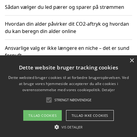
Sådan vælger du led pærer og sparer på strømmen
Hvordan din alder påvirker dit CO2-aftryk og hvordan
du kan beregn din alder online
Ansvarlige valg er ikke længere en niche – det er sund
fornuft
×
Dette website bruger tracking cookies
Sådan kan du handle bæredygtigt og bestil med
Dette websted bruger cookies til at forbedre brugeroplevelsen. Ved
faktura
at bruge vores hjemmeside accepterer du alle cookies i
overensstemmelse med vores cookiepolitik.
Detaljer
STRENGT NØDVENDIGE
Copyright 2026 - Pilanto Aps
TILLAD COOKIES
TILLAD IKKE COOKIES
Om / kontakt
Blog
Betingelser
VIS DETALJER