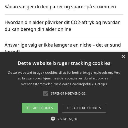
Sådan vælger du led pærer og sparer på strømmen
Hvordan din alder påvirker dit CO2-aftryk og hvordan
du kan beregn din alder online
Ansvarlige valg er ikke længere en niche – det er sund
fornuft
×
Dette website bruger tracking cookies
Sådan kan du handle bæredygtigt og bestil med
Dette websted bruger cookies til at forbedre brugeroplevelsen. Ved
faktura
at bruge vores hjemmeside accepterer du alle cookies i
overensstemmelse med vores cookiepolitik.
Detaljer
STRENGT NØDVENDIGE
Copyright 2026 - Pilanto Aps
TILLAD COOKIES
TILLAD IKKE COOKIES
Om / kontakt
Blog
Betingelser
VIS DETALJER