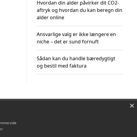
Hvordan din alder påvirker dit CO2-
aftryk og hvordan du kan beregn din
alder online
Ansvarlige valg er ikke længere en
niche – det er sund fornuft
Sådan kan du handle bæredygtigt
og bestil med faktura
×
Om / kontakt
Blog
Betingelser
hjemmeside
er