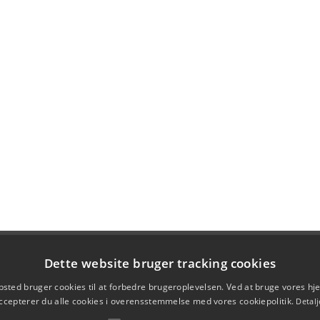
Dette website bruger tracking cookies
sted bruger cookies til at forbedre brugeroplevelsen. Ved at bruge vores 
ccepterer du alle cookies i overensstemmelse med vores cookiepolitik.
Detalj