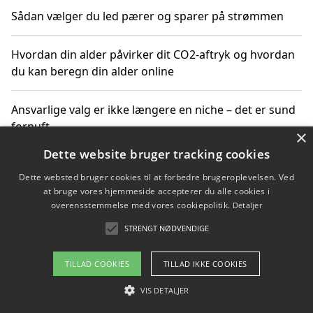
Sådan vælger du led pærer og sparer på strømmen
Hvordan din alder påvirker dit CO2-aftryk og hvordan
du kan beregn din alder online
Ansvarlige valg er ikke længere en niche – det er sund
fornuft
×
Dette website bruger tracking cookies
Sådan kan du handle bæredygtigt og bestil med
Dette websted bruger cookies til at forbedre brugeroplevelsen. Ved
faktura
at bruge vores hjemmeside accepterer du alle cookies i
overensstemmelse med vores cookiepolitik.
Detaljer
STRENGT NØDVENDIGE
Copyright 2026 - Pilanto Aps
TILLAD COOKIES
TILLAD IKKE COOKIES
Om / kontakt
Blog
Betingelser
VIS DETALJER