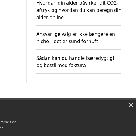
Hvordan din alder påvirker dit CO2-
aftryk og hvordan du kan beregn din
alder online
Ansvarlige valg er ikke længere en
niche – det er sund fornuft
Sådan kan du handle bæredygtigt
og bestil med faktura
×
Om / kontakt
Blog
Betingelser
hjemmeside
er