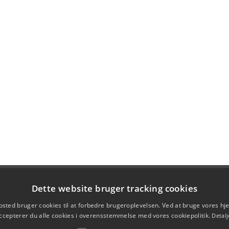
Dette website bruger tracking cookies
sted bruger cookies til at forbedre brugeroplevelsen. Ved at bruge vores 
ccepterer du alle cookies i overensstemmelse med vores cookiepolitik.
Detalj