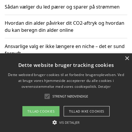
Sådan vælger du led pærer og sparer på strømmen
Hvordan din alder påvirker dit CO2-aftryk og hvordan
du kan beregn din alder online
Ansvarlige valg er ikke længere en niche – det er sund
fornuft
×
Dette website bruger tracking cookies
Sådan kan du handle bæredygtigt og bestil med
Dette websted bruger cookies til at forbedre brugeroplevelsen. Ved
faktura
at bruge vores hjemmeside accepterer du alle cookies i
overensstemmelse med vores cookiepolitik.
Detaljer
STRENGT NØDVENDIGE
Copyright 2026 - Pilanto Aps
TILLAD COOKIES
TILLAD IKKE COOKIES
Om / kontakt
Blog
Betingelser
VIS DETALJER