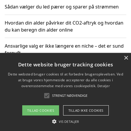
Sådan vælger du led pærer og sparer på strømmen
Hvordan din alder påvirker dit CO2-aftryk og hvordan
du kan beregn din alder online
Ansvarlige valg er ikke længere en niche – det er sund
fornuft
×
Dette website bruger tracking cookies
Sådan kan du handle bæredygtigt og bestil med
Dette websted bruger cookies til at forbedre brugeroplevelsen. Ved
faktura
at bruge vores hjemmeside accepterer du alle cookies i
overensstemmelse med vores cookiepolitik.
Detaljer
STRENGT NØDVENDIGE
Copyright 2026 - Pilanto Aps
TILLAD COOKIES
TILLAD IKKE COOKIES
Om / kontakt
Blog
Betingelser
VIS DETALJER