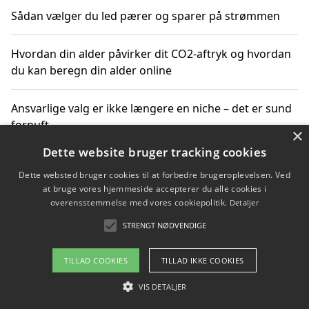
Sådan vælger du led pærer og sparer på strømmen
Hvordan din alder påvirker dit CO2-aftryk og hvordan
du kan beregn din alder online
Ansvarlige valg er ikke længere en niche – det er sund
fornuft
×
Dette website bruger tracking cookies
Sådan kan du handle bæredygtigt og bestil med
Dette websted bruger cookies til at forbedre brugeroplevelsen. Ved
faktura
at bruge vores hjemmeside accepterer du alle cookies i
overensstemmelse med vores cookiepolitik.
Detaljer
STRENGT NØDVENDIGE
Copyright 2026 - Pilanto Aps
TILLAD COOKIES
TILLAD IKKE COOKIES
Om / kontakt
Blog
Betingelser
VIS DETALJER