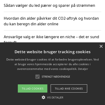
Sådan vælger du led pærer og sparer på strømmen
Hvordan din alder påvirker dit CO2-aftryk og hvordan
du kan beregn din alder online
Ansvarlige valg er ikke længere en niche – det er sund
fornuft
×
Dette website bruger tracking cookies
Sådan kan du handle bæredygtigt og bestil med
Dette websted bruger cookies til at forbedre brugeroplevelsen. Ved
faktura
at bruge vores hjemmeside accepterer du alle cookies i
overensstemmelse med vores cookiepolitik.
Detaljer
STRENGT NØDVENDIGE
Copyright 2026 - Pilanto Aps
TILLAD COOKIES
TILLAD IKKE COOKIES
Om / kontakt
Blog
Betingelser
VIS DETALJER