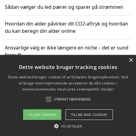
Sådan vælger du led pærer og sparer på strømmen
Hvordan din alder påvirker dit CO2-aftryk og hvordan
du kan beregn din alder online
Ansvarlige valg er ikke længere en niche – det er sund
fornuft
×
Dette website bruger tracking cookies
Sådan kan du handle bæredygtigt og bestil med
Dette websted bruger cookies til at forbedre brugeroplevelsen. Ved
faktura
at bruge vores hjemmeside accepterer du alle cookies i
overensstemmelse med vores cookiepolitik.
Detaljer
STRENGT NØDVENDIGE
Copyright 2026 - Pilanto Aps
TILLAD COOKIES
TILLAD IKKE COOKIES
Om / kontakt
Blog
Betingelser
VIS DETALJER