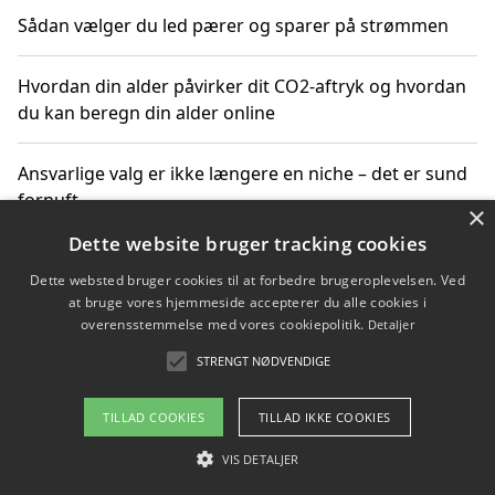
Sådan vælger du led pærer og sparer på strømmen
Hvordan din alder påvirker dit CO2-aftryk og hvordan
du kan beregn din alder online
Ansvarlige valg er ikke længere en niche – det er sund
fornuft
×
Dette website bruger tracking cookies
Sådan kan du handle bæredygtigt og bestil med
Dette websted bruger cookies til at forbedre brugeroplevelsen. Ved
faktura
at bruge vores hjemmeside accepterer du alle cookies i
overensstemmelse med vores cookiepolitik.
Detaljer
STRENGT NØDVENDIGE
Copyright 2026 - Pilanto Aps
TILLAD COOKIES
TILLAD IKKE COOKIES
Om / kontakt
Blog
Betingelser
VIS DETALJER