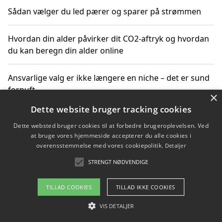
Sådan vælger du led pærer og sparer på strømmen
Hvordan din alder påvirker dit CO2-aftryk og hvordan
du kan beregn din alder online
Ansvarlige valg er ikke længere en niche – det er sund
fornuft
×
Dette website bruger tracking cookies
Sådan kan du handle bæredygtigt og bestil med
Dette websted bruger cookies til at forbedre brugeroplevelsen. Ved
faktura
at bruge vores hjemmeside accepterer du alle cookies i
overensstemmelse med vores cookiepolitik.
Detaljer
STRENGT NØDVENDIGE
Copyright 2026 - Pilanto Aps
TILLAD COOKIES
TILLAD IKKE COOKIES
Om / kontakt
Blog
Betingelser
VIS DETALJER