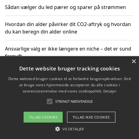
Sådan vælger du led pærer og sparer på strømmen
Hvordan din alder påvirker dit CO2-aftryk og hvordan
du kan beregn din alder online
Ansvarlige valg er ikke længere en niche – det er sund
fornuft
×
Dette website bruger tracking cookies
Sådan kan du handle bæredygtigt og bestil med
Dette websted bruger cookies til at forbedre brugeroplevelsen. Ved
faktura
at bruge vores hjemmeside accepterer du alle cookies i
overensstemmelse med vores cookiepolitik.
Detaljer
STRENGT NØDVENDIGE
Copyright 2026 - Pilanto Aps
TILLAD COOKIES
TILLAD IKKE COOKIES
Om / kontakt
Blog
Betingelser
VIS DETALJER