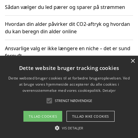
Sådan vælger du led pærer og sparer på strømmen
Hvordan din alder påvirker dit CO2-aftryk og hvordan
du kan beregn din alder online
Ansvarlige valg er ikke længere en niche – det er sund
fornuft
×
Dette website bruger tracking cookies
Sådan kan du handle bæredygtigt og bestil med
Dette websted bruger cookies til at forbedre brugeroplevelsen. Ved
faktura
at bruge vores hjemmeside accepterer du alle cookies i
overensstemmelse med vores cookiepolitik.
Detaljer
STRENGT NØDVENDIGE
Copyright 2026 - Pilanto Aps
TILLAD COOKIES
TILLAD IKKE COOKIES
Om / kontakt
Blog
Betingelser
VIS DETALJER