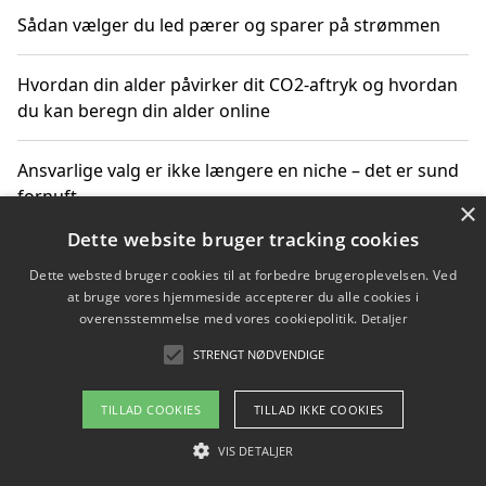
Sådan vælger du led pærer og sparer på strømmen
Hvordan din alder påvirker dit CO2-aftryk og hvordan
du kan beregn din alder online
Ansvarlige valg er ikke længere en niche – det er sund
fornuft
×
Dette website bruger tracking cookies
Sådan kan du handle bæredygtigt og bestil med
Dette websted bruger cookies til at forbedre brugeroplevelsen. Ved
faktura
at bruge vores hjemmeside accepterer du alle cookies i
overensstemmelse med vores cookiepolitik.
Detaljer
STRENGT NØDVENDIGE
Copyright 2026 - Pilanto Aps
TILLAD COOKIES
TILLAD IKKE COOKIES
Om / kontakt
Blog
Betingelser
VIS DETALJER