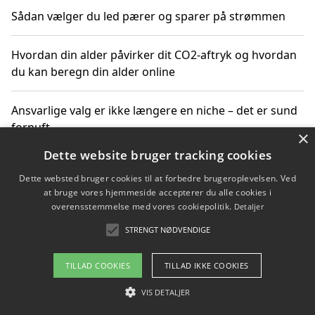
Sådan vælger du led pærer og sparer på strømmen
Hvordan din alder påvirker dit CO2-aftryk og hvordan
du kan beregn din alder online
Ansvarlige valg er ikke længere en niche – det er sund
fornuft
×
Dette website bruger tracking cookies
Sådan kan du handle bæredygtigt og bestil med
Dette websted bruger cookies til at forbedre brugeroplevelsen. Ved
faktura
at bruge vores hjemmeside accepterer du alle cookies i
overensstemmelse med vores cookiepolitik.
Detaljer
STRENGT NØDVENDIGE
Copyright 2026 - Pilanto Aps
TILLAD COOKIES
TILLAD IKKE COOKIES
Om / kontakt
Blog
Betingelser
VIS DETALJER