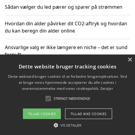
Sådan vælger du led pærer og sparer på strømmen
Hvordan din alder påvirker dit CO2-aftryk og hvordan
du kan beregn din alder online
Ansvarlige valg er ikke længere en niche – det er sund
fornuft
×
Dette website bruger tracking cookies
Sådan kan du handle bæredygtigt og bestil med
Dette websted bruger cookies til at forbedre brugeroplevelsen. Ved
faktura
at bruge vores hjemmeside accepterer du alle cookies i
overensstemmelse med vores cookiepolitik.
Detaljer
STRENGT NØDVENDIGE
Copyright 2026 - Pilanto Aps
TILLAD COOKIES
TILLAD IKKE COOKIES
Om / kontakt
Blog
Betingelser
VIS DETALJER