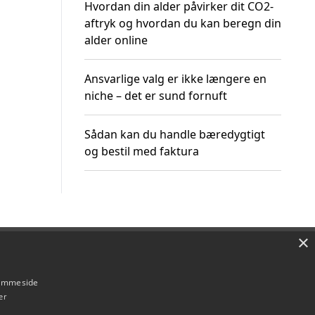
Hvordan din alder påvirker dit CO2-
aftryk og hvordan du kan beregn din
alder online
Ansvarlige valg er ikke længere en
niche – det er sund fornuft
Sådan kan du handle bæredygtigt
og bestil med faktura
×
Om / kontakt
Blog
Betingelser
hjemmeside
er