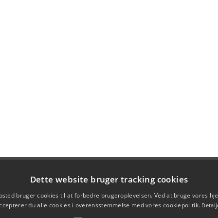
Dette website bruger tracking cookies
sted bruger cookies til at forbedre brugeroplevelsen. Ved at bruge vores 
ccepterer du alle cookies i overensstemmelse med vores cookiepolitik.
Detalj