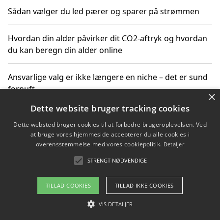
Sådan vælger du led pærer og sparer på strømmen
Hvordan din alder påvirker dit CO2-aftryk og hvordan
du kan beregn din alder online
Ansvarlige valg er ikke længere en niche – det er sund
fornuft
×
Dette website bruger tracking cookies
Sådan kan du handle bæredygtigt og bestil med
Dette websted bruger cookies til at forbedre brugeroplevelsen. Ved
faktura
at bruge vores hjemmeside accepterer du alle cookies i
overensstemmelse med vores cookiepolitik.
Detaljer
STRENGT NØDVENDIGE
Copyright 2026 - Pilanto Aps
TILLAD COOKIES
TILLAD IKKE COOKIES
Om / kontakt
Blog
Betingelser
VIS DETALJER