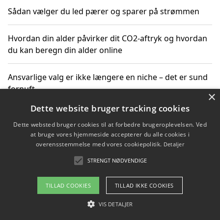
Sådan vælger du led pærer og sparer på strømmen
Hvordan din alder påvirker dit CO2-aftryk og hvordan
du kan beregn din alder online
Ansvarlige valg er ikke længere en niche – det er sund
fornuft
×
Dette website bruger tracking cookies
Sådan kan du handle bæredygtigt og bestil med
Dette websted bruger cookies til at forbedre brugeroplevelsen. Ved
faktura
at bruge vores hjemmeside accepterer du alle cookies i
overensstemmelse med vores cookiepolitik.
Detaljer
STRENGT NØDVENDIGE
Copyright 2026 - Pilanto Aps
TILLAD COOKIES
TILLAD IKKE COOKIES
Om / kontakt
Blog
Betingelser
VIS DETALJER